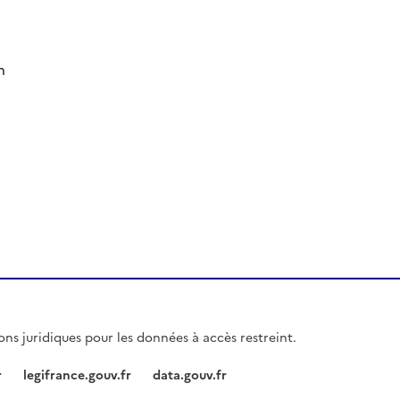
n
ions juridiques pour les données à accès restreint.
r
legifrance.gouv.fr
data.gouv.fr